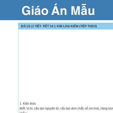
BÀI 22 (1 TIẾT- TIẾT 34 ): KIM LOẠI KIỀM (TIẾP THEO)
1. Kiến thức
Biết: Vị trí, cấu tạo nguyên tử, cấu tạo đơn chất, số oxi hoá, năng l