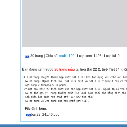
30 trang
|
Chia sẻ:
maika100
| Lượt xem: 1426
| Lượt tải: 0
Bạn đang xem trước
20 trang mẫu
tài liệu
Bài 22 (1 tiết- Tiết 34 ): 
(II) dễ dàng chuyển thành hợp chất sắt (III) khi tác dụng với chất oxi hoá
- GV bổ sung: Ngoài tính khử, sắt (II) oxit và sắt (II) hiđroxit còn có tí
 Hoạt động 2 (khoảng 5- 8 phút). 

-GV đặt câu hỏi: từ tính chất của các hợp chất sắt (II), người ta có thể đ
+ GV có thể gợi ý: Thông thường oxit kim loại được điều chế bằng cách cho 
+ Cần phải bảo quản hợp chất sắt (II) như thế nào?

- GV bổ sung về ứng dụng của hợp chất sắt (II).

(hợp chất sắt (II), chủ yếu là muối sắt (II) có những ứng dụng trong thực 
File đính kèm:
Hoạt động 3 (10 - 12 phút)

- GV cho HS dự đoán Tính chất hoá học cơ bản của hợp chất sắt (III). Gợi ý
bai 22, 24...46.doc
+ Trong hợp chất sắt (III), sắt có số oxi hoá là +3. trong các phản ứng ho
+ Sự thay đổi số oxi hoá như vậy thể hiện tính chất gì của hợp chất sắt (I
- GV chốt lại: Tính chất hoá học đặc trưng của hợp chất sắt (III) là tính 