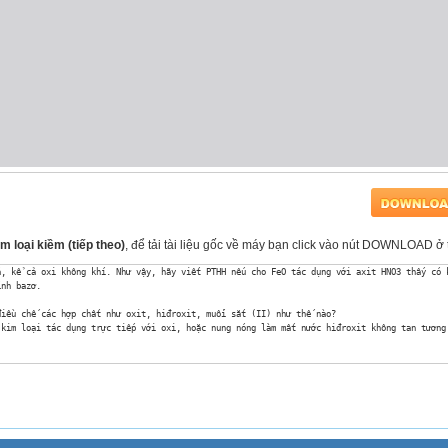
Kim loại kiềm (tiếp theo)
, để tải tài liệu gốc về máy bạn click vào nút DOWNLOAD ở 
, kể cả oxi không khí. Như vậy, hãy viết PTHH nếu cho FeO tác dụng với axit HNO3 thấy có k
nh bazơ.

iều chế các hợp chất như oxit, hiđroxit, muối sắt (II) như thế nào?

kim loại tác dụng trực tiếp với oxi, hoặc nung nóng làm mất nước hiđroxit không tan tương 
tế. Muối FéO4 được dùng làm chất bảo vệ thực vật: diệt cỏ, diệt sâu bọ. Muối sắt (II) dễ t
:

á học, số oxi hoá này có thể thay đổi như thế nào? Viết sơ đồ tao đổi elẻcton của Fe+3.

II)?

oxi hoá.
