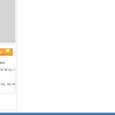
trên
hí NO bay ra và phản ứng của FeCl2 tác dụng với clo.

ứng. Vậy sắt (II) oxit có thể điều chế bằng cáh đó được không? tại sao?

ạo phức bền, có màu đẹp nên được dùng đến pha chế sơn, mực, nhuộm vải)
