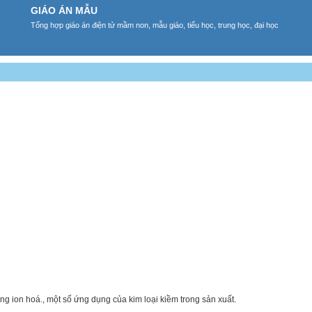
GIÁO ÁN MẪU
Tổng hợp giáo án điện tử mầm non, mẫu giáo, tiểu học, trung học, đại học
ượng ion hoá., một số ứng dụng của kim loại kiềm trong sản xuất.